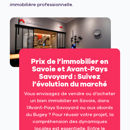
immobilière professionnelle.
Prix de l’immobilier en
Savoie et Avant-Pays
Savoyard : Suivez
l’évolution du marché
Vous envisagez de vendre ou d’acheter
un bien immobilier en Savoie, dans
l’Avant-Pays Savoyard ou aux abords
du Bugey ? Pour réussir votre projet, la
compréhension des dynamiques
locales est essentielle. Entre le