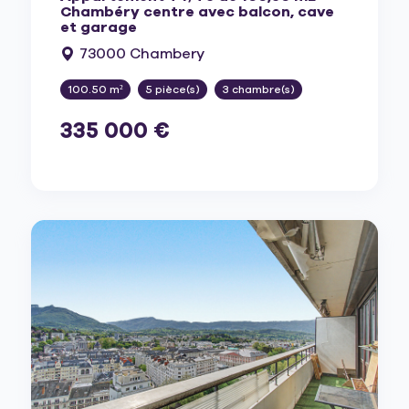
Chambéry centre avec balcon, cave
et garage
73000 Chambery
100.50 m²
5 pièce(s)
3 chambre(s)
335 000 €