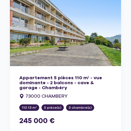
Appartement 5 pièces 110 m² - vue
dominante - 2 balcons - cave &
garage - Chambéry
73000 CHAMBERY
110.13 m²
5 pièce(s)
3 chambre(s)
245 000 €