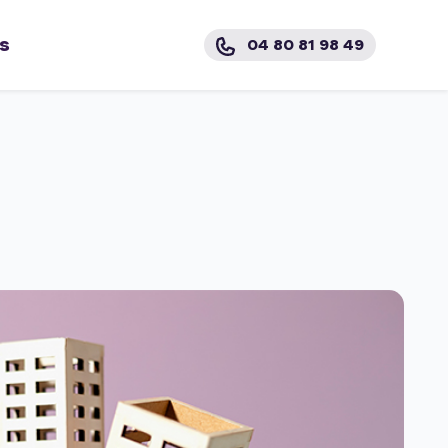
s
04 80 81 98 49