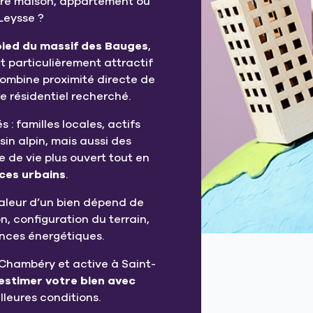
tre maison, appartement ou
Leysse ?
pied du massif des Bauges
,
 particulièrement attractif
ombine proximité directe de
re résidentiel recherché.
s : familles locales, actifs
in alpin, mais aussi des
 de vie plus ouvert tout en
ces urbains
.
valeur d’un bien dépend de
n, configuration du terrain,
nces énergétiques.
Chambéry et active à Saint-
estimer votre bien avec
lleures conditions.