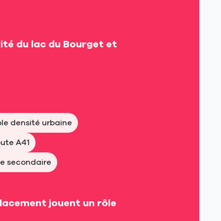
vité du lac du Bourget et
ble densité urbaine
oute A41
me secondaire
placement jouent un rôle