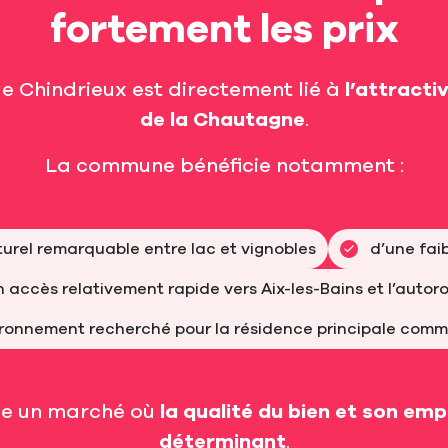
fortement les prix
e Chindrieux est directement lié à
l’attracti
de la Chautagne
.
La commune bénéficie notamment :
urel remarquable entre lac et vignobles
d’une fai
n accès relativement rapide vers Aix-les-Bains et l’autor
ironnement recherché pour la résidence principale com
ée un marché où
la qualité du bien et son em
déterminant
.