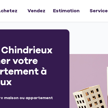
chetez
Vendez
Estimation
Service
à Chindrieux
mer votre
rtement à
eux
tre
maison ou appartement
?