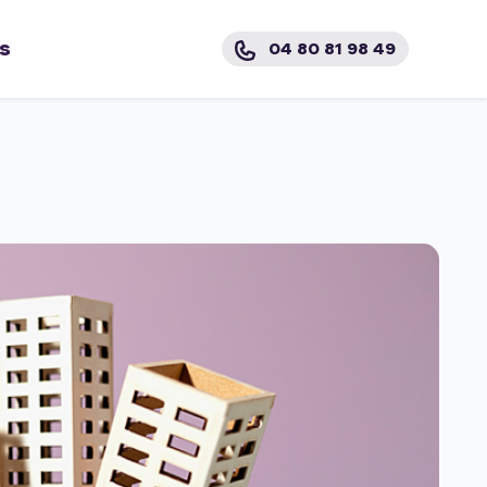
s
04 80 81 98 49