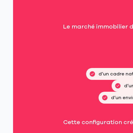
Le marché immobilier d
d’un cadre nat
d’u
d’un env
Cette configuration cr