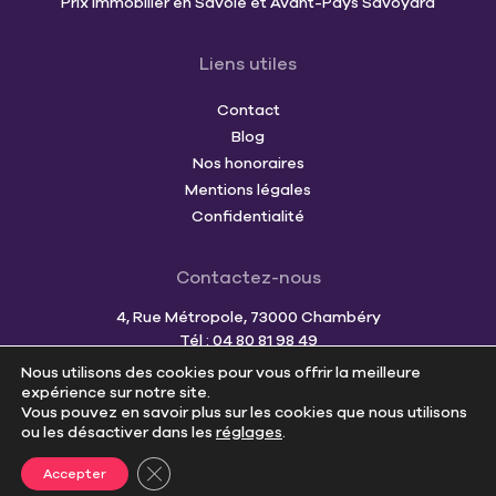
Prix immobilier en Savoie et Avant-Pays Savoyard
Liens utiles
Contact
Blog
Nos honoraires
Mentions légales
Confidentialité
Contactez-nous
4, Rue Métropole, 73000 Chambéry
Tél : 04 80 81 98 49
Mail :
team@cornerimmo.fr
Nous utilisons des cookies pour vous offrir la meilleure
expérience sur notre site.
Vous pouvez en savoir plus sur les cookies que nous utilisons
ou les désactiver dans les
réglages
.
Estimer votre bien
Fermer la bannière des cookies GDPR
Accepter