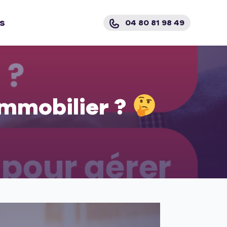
s
04 80 81 98 49
immobilier ?