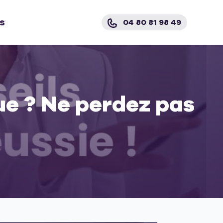
s
04 80 81 98 49
ue ? Ne perdez pas