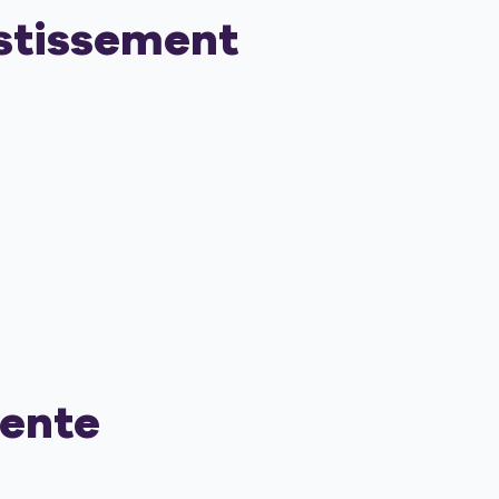
estissement
vente