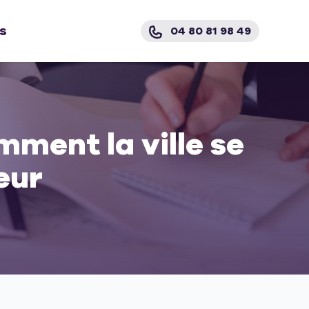
s
04 80 81 98 49
ment la ville se
eur