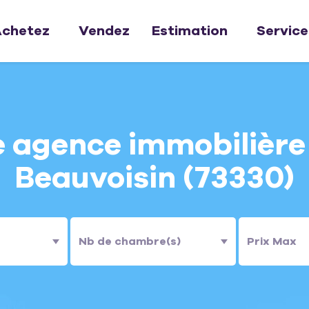
chetez
Vendez
Estimation
Service
 agence immobilière
Beauvoisin (73330)