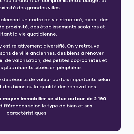
rs recherchant un compromis entre budget et
oximité des grandes villes.
lement un cadre de vie structuré, avec : des
e proximité, des établissements scolaires et
itant la vie quotidienne.
y est relativement diversifié. On y retrouve
ons de ville anciennes, des biens à rénover
l de valorisation, des petites copropriétés et
s plus récents situés en périphérie.
e des écarts de valeur parfois importants selon
at des biens ou la qualité des rénovations.
ix moyen immobilier se situe autour de 2 190
différences selon le type de bien et ses
caractéristiques.