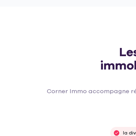
Le
immob
Corner Immo accompagne régu
la di