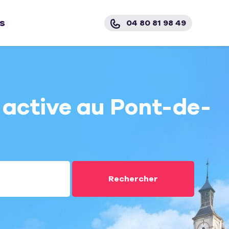
s
04 80 81 98 49
 active au Pont-de-