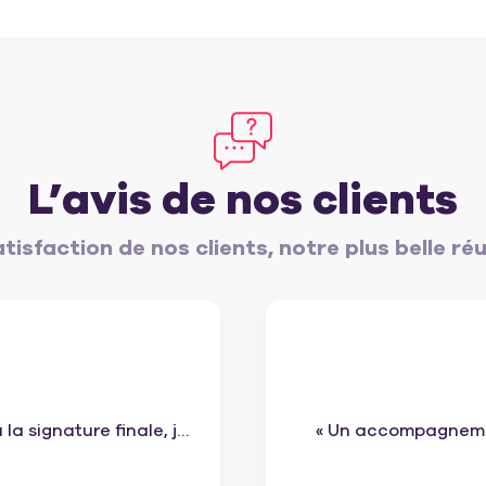
L’avis de nos clients
tisfaction de nos clients, notre plus belle ré
a signature finale, je
« Un accompagnement
e votre prestation et
jusqu'à la signa
«