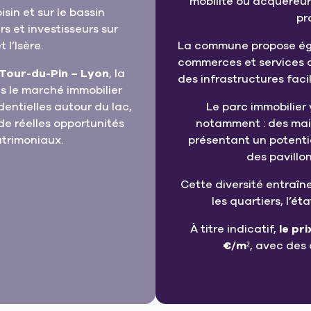
mobilité ou acquéreu
in et sur le bassin
pr
 et investisseurs sur
 l’Isère.
La commune propose éga
commerces et services d
Tour-du-Pin – Lyon
, la
des infrastructures facil
 le marché immobilier
dentielles autour du lac,
Le parc immobilier 
de réelles opportunités
notamment : des mais
atrimoniaux.
présentant un potentie
des pavillon
Cette diversité entraîn
les quartiers, l’ét
À titre indicatif,
le pr
€/m²
, avec des 