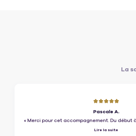
La sa
Pascale A.
« Merci pour cet accompagnement. Du début à l
ne peux que vous remercier pour la qualité d
Lire la suite
votre professionnalisme. 