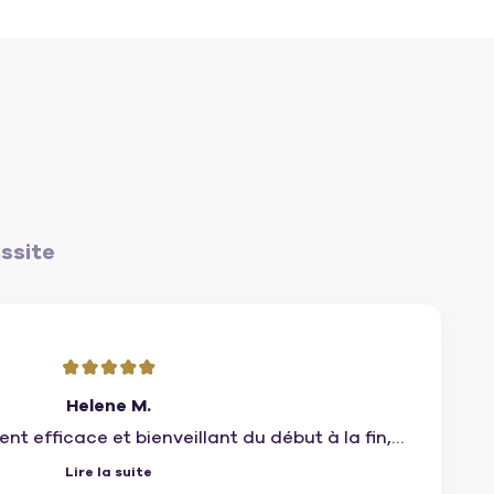
ussite
Helene M.
 efficace et bienveillant du début à la fin,
ture de l'acte de vente. A recommander. «
Lire la suite