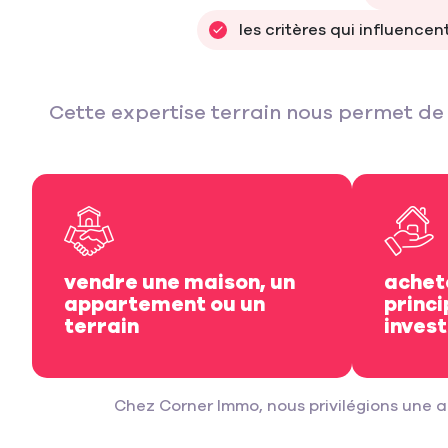
les critères qui influencen
Cette expertise terrain nous permet de 
vendre une maison, un
achet
appartement ou un
princi
terrain
inves
Chez Corner Immo, nous privilégions une a