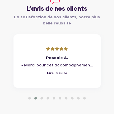
L’avis de nos clients
La satisfaction de nos clients, notre plus
belle réussite
Helene M.
« Un accompagnement efficace et
bienveillant du début à la fin,
Lire la suite
jusqu'à la signature de l'acte de
vente. A recommander. «