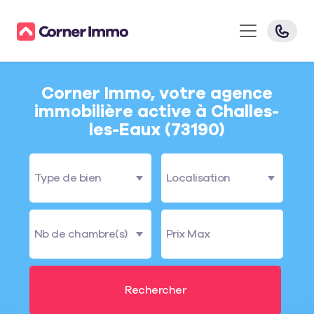
Corner Immo, votre agence
immobilière active à Challes-
les-Eaux (73190)