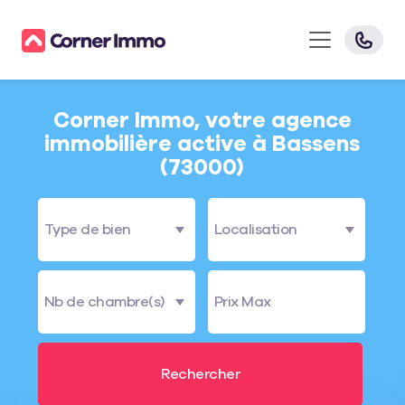
Corner Immo, votre agence
immobilière active à Bassens
(73000)