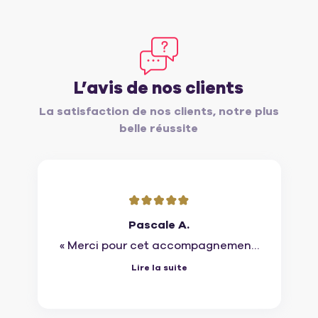
L’avis de nos clients
La satisfaction de nos clients, notre plus
belle réussite
Pascale A.
« Merci pour cet accompagnement.
Du début à la signature finale, je ne
Lire la suite
peux que vous remercier pour la
qualité de votre prestation et votre
professionnalisme. «