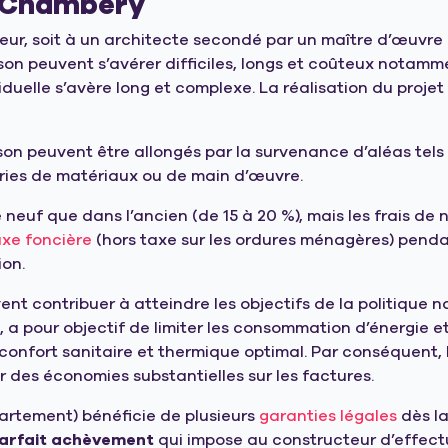
à Chambéry
cteur, soit à un architecte secondé par un maître d’œuv
ison peuvent s’avérer difficiles, longs et coûteux notamm
viduelle s’avère long et complexe. La réalisation du pr
son peuvent être allongés par la survenance d’aléas tel
uries de matériaux ou de main d’œuvre.
neuf que dans l’ancien (de 15 à 20 %), mais les frais de 
axe foncière
(hors taxe sur les ordures ménagères) pend
ion.
nt contribuer à atteindre les objectifs de la politique n
a pour objectif de limiter les consommation d’énergie et
confort sanitaire et thermique optimal. Par conséquent,
 des économies substantielles sur les factures.
artement) bénéficie de plusieurs
garanties légales
dès la
arfait
achèvement
qui impose au constructeur d’effectu