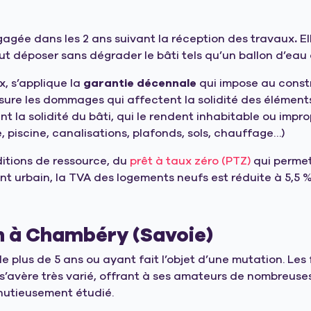
agée dans les 2 ans suivant la
réception des travaux
.
E
ut déposer sans dégrader le bâti tels qu’un ballon d’eau
, s’applique la
garantie décennale
qui impose au const
sure les dommages qui affectent la solidité des éléments
a solidité du bâti, qui le rendent inhabitable ou improp
, piscine, canalisations, plafonds, sols, chauffage…)
itions de ressource, du
prêt à taux zéro (PTZ)
qui permet
 urbain, la TVA des logements neufs est réduite à 5,5 %
n à Chambéry (Savoie)
lus de 5 ans ou ayant fait l’objet d’une mutation. Les f
 s’avère très varié, offrant à ses amateurs de nombreus
inutieusement étudié.