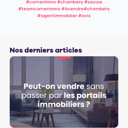
#cornerimmo
#chambery
#savoie
#teamcornerimmo
#àvendre
#chambéry
#agentimmobilier
#avis
Nos derniers articles