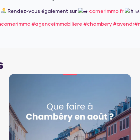
Rendez-vous également sur
cornerimmo.fr
cornerimmo
#agenceimmobiliere
#chambery
#avendr
#
s