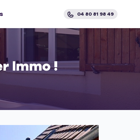
s
04 80 81 98 49
er Immo !