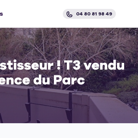
s
04 80 81 98 49
stisseur ! T3 vendu
dence du Parc