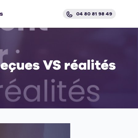
s
04 80 81 98 49
eçues VS réalités