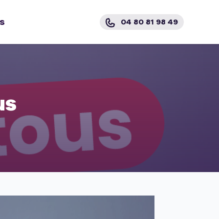
s
04 80 81 98 49
us