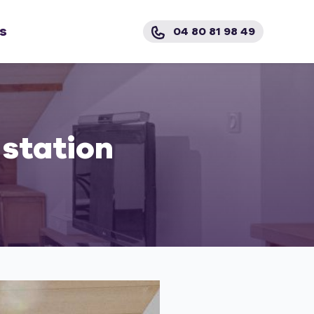
s
04 80 81 98 49
station