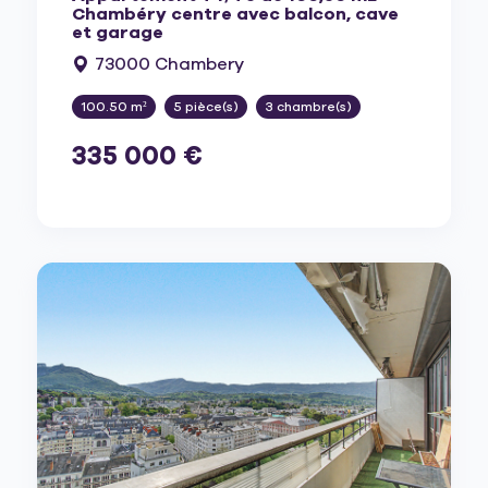
Chambéry centre avec balcon, cave
et garage
73000 Chambery
100.50 m²
5 pièce(s)
3 chambre(s)
335 000 €