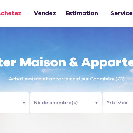
chetez
Vendez
Estimation
Service
ter Maison & Appart
Achat maison et appartement sur Chambéry (73)