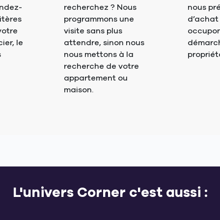
endez-
recherchez ? Nous
nous pré
itères
programmons une
d’achat
votre
visite sans plus
occupon
er, le
attendre, sinon nous
démarch
s
nous mettons à la
propriét
recherche de votre
appartement ou
maison.
L'univers Corner c'est aussi :