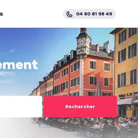
s
04 80 81 98 49
ement