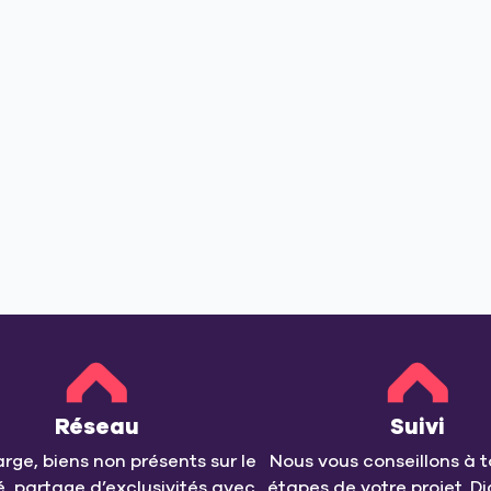
Réseau
Suivi
arge, biens non présents sur le
Nous vous conseillons à t
, partage d’exclusivités avec
étapes de votre projet. Di