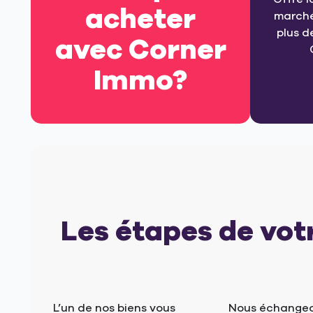
acheter
marché
plus d
avec Corner
Immo?
Les étapes de vot
L’un de nos biens vous
Nous échangeo