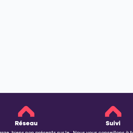
Réseau
Suivi
arge, biens non présents sur le
Nous vous conseillons à t