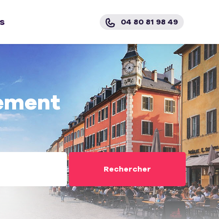
s
04 80 81 98 49
ement