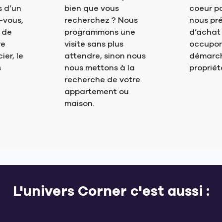
s d’un
bien que vous
coeur po
-vous,
recherchez ? Nous
nous pré
s de
programmons une
d’achat
re
visite sans plus
occupon
er, le
attendre, sinon nous
démarch
s
nous mettons à la
propriét
recherche de votre
appartement ou
maison.
L'univers Corner c'est aussi :