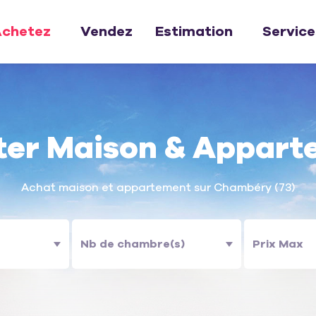
chetez
Vendez
Estimation
Service
ter Maison & Appart
Achat maison et appartement sur Chambéry (73)