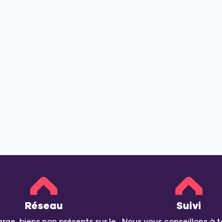
Réseau
Suivi
arge, biens non présents sur le
Nous vous conseillons à t