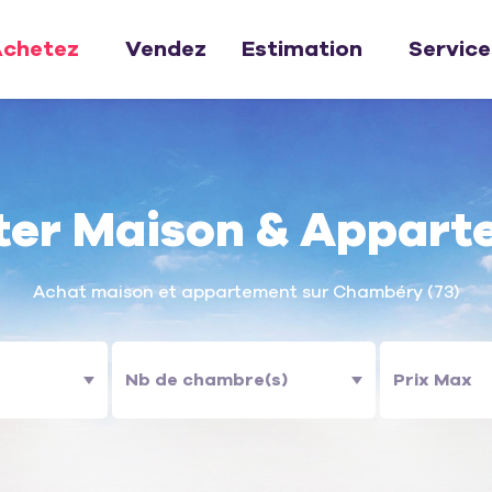
chetez
Vendez
Estimation
Service
ter Maison & Appart
Achat maison et appartement sur Chambéry (73)