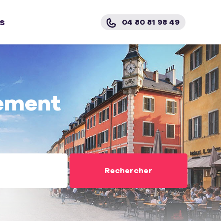
s
04 80 81 98 49
ement