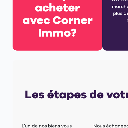
acheter
marché
plus d
avec Corner
Immo?
Les étapes de vot
L’un de nos biens vous
Nous échangeo