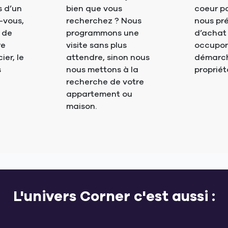
s d’un
bien que vous
coeur po
-vous,
recherchez ? Nous
nous pré
s de
programmons une
d’achat
re
visite sans plus
occupon
er, le
attendre, sinon nous
démarch
s
nous mettons à la
propriét
recherche de votre
appartement ou
maison.
L'univers Corner c'est aussi :