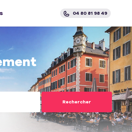
s
04 80 81 98 49
ement