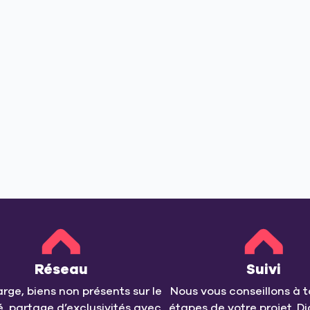
Réseau
Suivi
arge, biens non présents sur le
Nous vous conseillons à t
, partage d’exclusivités avec
étapes de votre projet. Di