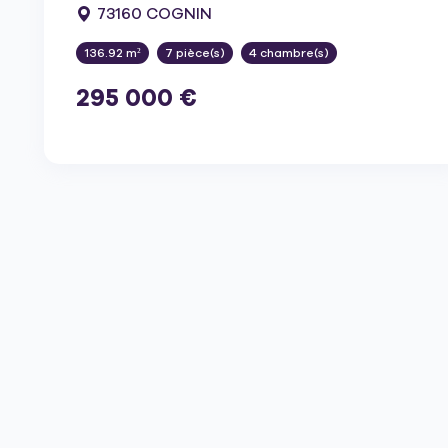
73160 COGNIN
136.92 m²
7 pièce(s)
4 chambre(s)
295 000 €