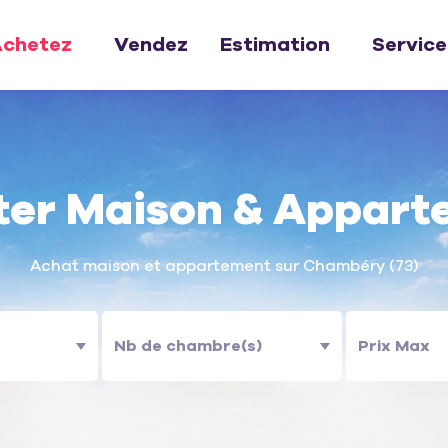
chetez
Vendez
Estimation
Service
ter Maison & Appart
Achat maison et appartement sur Chambéry (73)