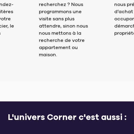
endez-
recherchez ? Nous
nous pré
itères
programmons une
d’achat
votre
visite sans plus
occupon
er, le
attendre, sinon nous
démarch
s
nous mettons à la
propriét
recherche de votre
appartement ou
maison.
L'univers Corner c'est aussi :